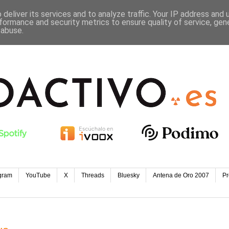
deliver its services and to analyze traffic. Your IP address and
formance and security metrics to ensure quality of service, ge
 abuse.
gram
YouTube
X
Threads
Bluesky
Antena de Oro 2007
Pr