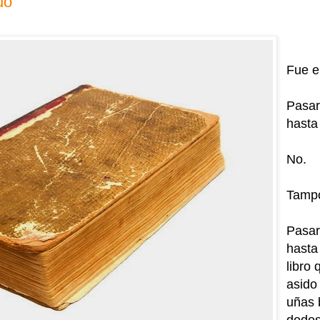
uo
Fue e
Pasar
hasta 
No.
Tampo
Pasar
hasta
libro
asido
uñas 