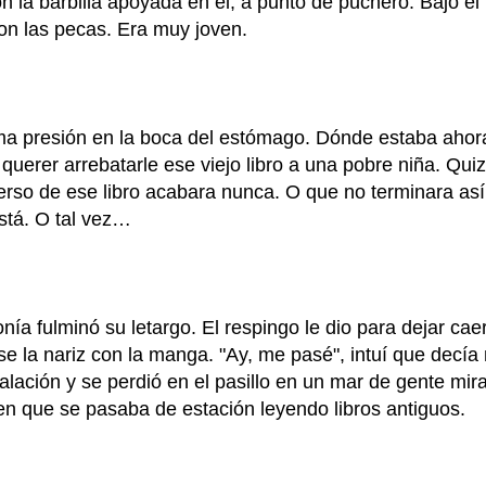
n la barbilla apoyada en él, a punto de puchero. Bajo el
on las pecas. Era muy joven.
ma presión en la boca del estómago. Dónde estaba ahor
a querer arrebatarle ese viejo libro a una pobre niña. Qui
erso de ese libro acabara nunca. O que no terminara así
está. O tal vez…
ía fulminó su letargo. El respingo le dio para dejar caer 
rse la nariz con la manga. "Ay, me pasé", intuí que decía
alación y se perdió en el pasillo en un mar de gente mir
ven que se pasaba de estación leyendo libros antiguos.