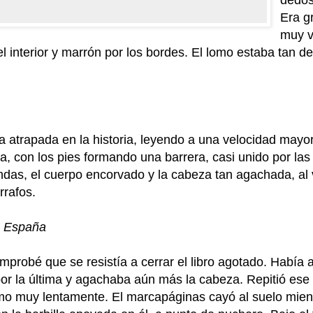
dedos
Era g
muy vi
l interior y marrón por los bordes. El lomo estaba tan 
ba atrapada en la historia, leyendo a una velocidad mayo
 con los pies formando una barrera, casi unido por las p
andas, el cuerpo encorvado y la cabeza tan agachada, al
rrafos.
e España
omprobé que se resistía a cerrar el libro agotado. Había 
a por la última y agachaba aún más la cabeza. Repitió es
mo muy lentamente. El marcapáginas cayó al suelo mient