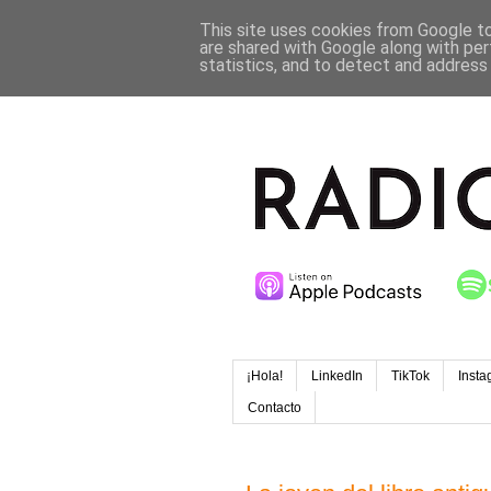
This site uses cookies from Google to 
are shared with Google along with per
statistics, and to detect and address
¡Hola!
LinkedIn
TikTok
Insta
Contacto