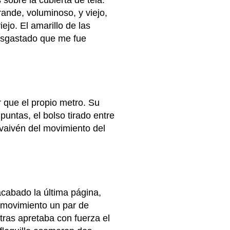
 sobre la cubierta de tela.
rande, voluminoso, y viejo,
ejo. El amarillo de las
desgastado que me fue
r que el propio metro. Su
untas, el bolso tirado entre
 vaivén del movimiento del
acabado la última página,
e movimiento un par de
ras apretaba con fuerza el